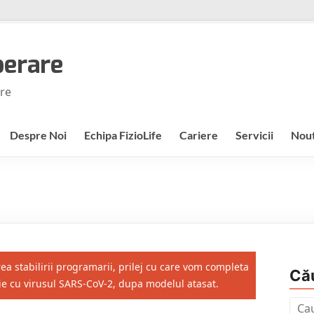
perare
are
Despre Noi
Echipa FizioLife
Cariere
Servicii
Nout
ea stabilirii programarii, prilej cu care vom completa
Că
tie cu virusul SARS-CoV-2, dupa modelul atasat.