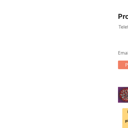
Pr
Tele
Ema
P