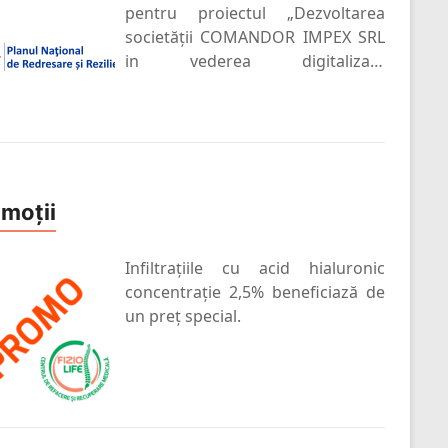
pentru proiectul „Dezvoltarea
societății COMANDOR IMPEX SRL
in vederea digitalizarii
întreprinderii”
moții
Infiltrațiile cu acid hialuronic
concentrație 2,5% beneficiază de
un preț special.