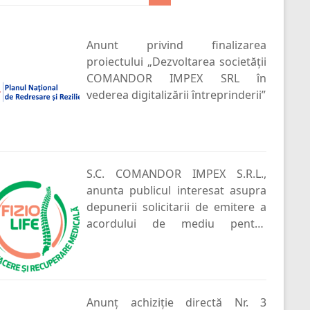
Anunt privind finalizarea
proiectului „Dezvoltarea societății
COMANDOR IMPEX SRL în
vederea digitalizării întreprinderii”
S.C. COMANDOR IMPEX S.R.L.,
anunta publicul interesat asupra
depunerii solicitarii de emitere a
acordului de mediu pentru
proiectul : “Construire hotel P+2E”
, propus a fi amplasat in com.
Campineanca , sat Campineanca
Anunț achiziție directă Nr. 3