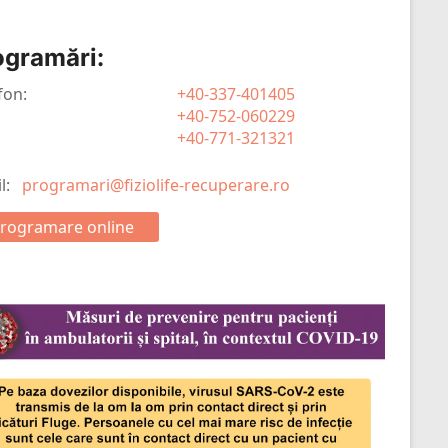
ogramări:
fon:
+40-337-401405
+40-752-060229
+40-771-321321
il:
programari@fiziolife-recuperare.ro
rogramare online