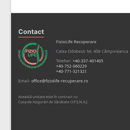
Contact
FizioLife Recuperare
Calea Odobesti Nr. 408 Câmpineanca
Telefon:
+40-337-401405
+40-752-060229
+40-771-321321
Email:
office@fiziolife-recuperare.ro
Această unitate este în contract cu
Casa de Asigurări de Sănătate O.P.S.N.A.J.