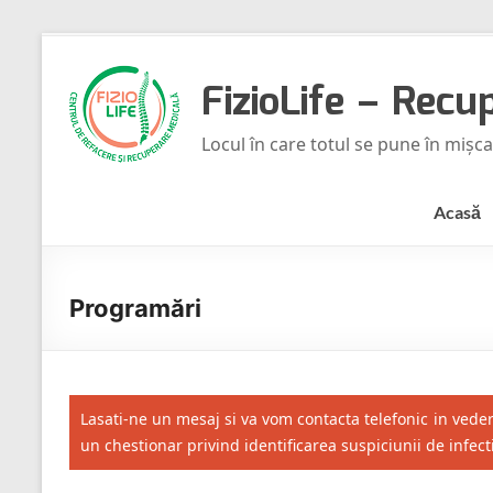
Skip
to
FizioLife – Recu
content
Locul în care totul se pune în mișc
Acasă
Programări
Lasati-ne un mesaj si va vom contacta telefonic in veder
un chestionar privind identificarea suspiciunii de infec