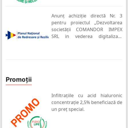
com. Campineanca , sat
Campineanca
Anunț achiziție directă Nr. 3
pentru proiectul „Dezvoltarea
societății COMANDOR IMPEX
SRL in vederea digitalizarii
întreprinderii”
Promoții
Infiltrațiile cu acid hialuronic
concentrație 2,5% beneficiază de
un preț special.