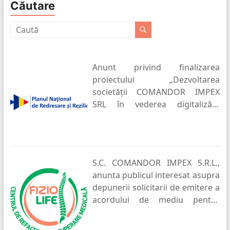
Căutare
Anunt privind finalizarea
proiectului „Dezvoltarea
societății COMANDOR IMPEX
SRL în vederea digitalizării
întreprinderii”
S.C. COMANDOR IMPEX S.R.L.,
anunta publicul interesat asupra
depunerii solicitarii de emitere a
acordului de mediu pentru
proiectul : “Construire hotel
P+2E” , propus a fi amplasat in