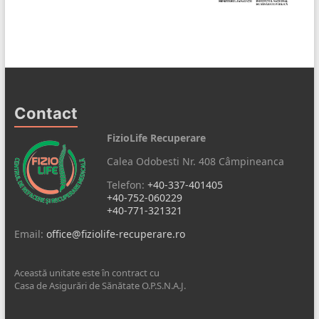
Contact
FizioLife Recuperare
Calea Odobesti Nr. 408 Câmpineanca
Telefon:
+40-337-401405
+40-752-060229
+40-771-321321
Email:
office@fiziolife-recuperare.ro
Această unitate este în contract cu
Casa de Asigurări de Sănătate O.P.S.N.A.J.